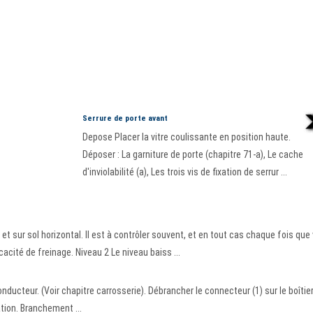
Serrure de porte avant
Depose Placer la vitre coulissante en position haute.
Déposer : La garniture de porte (chapitre 71-a), Le cache
d'inviolabilité (a), Les trois vis de fixation de serrur ...
 et sur sol horizontal. Il est à contrôler souvent, et en tout cas chaque fois que
acité de freinage. Niveau 2 Le niveau baiss ...
ducteur. (Voir chapitre carrosserie). Débrancher le connecteur (1) sur le boîtie
ation. Branchement ...