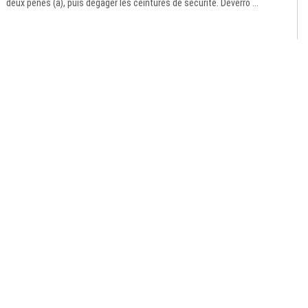
deux pènes (a), puis dégager les ceintures de sécurité. Déverro ...