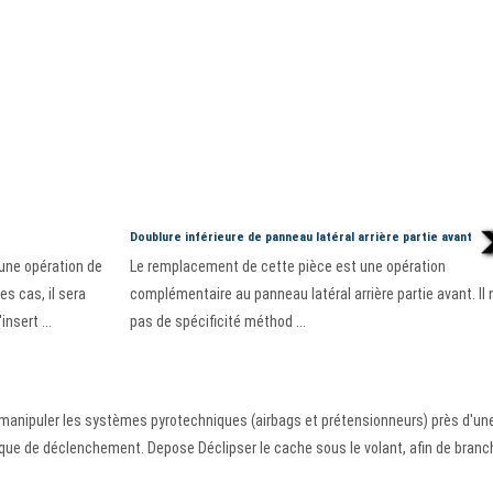
Doublure inférieure de panneau latéral arrière partie avant
une opération de
Le remplacement de cette pièce est une opération
es cas, il sera
complémentaire au panneau latéral arrière partie avant. Il n
nsert ...
pas de spécificité méthod ...
de manipuler les systèmes pyrotechniques (airbags et prétensionneurs) près d'un
isque de déclenchement. Depose Déclipser le cache sous le volant, afin de branche