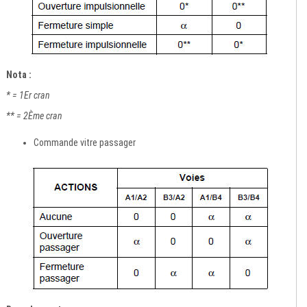
Nota :
* = 1Er cran
** = 2Ème cran
Commande vitre passager