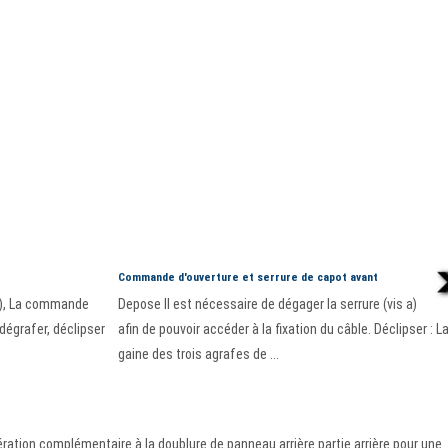
t
Commande d'ouverture et serrure de capot avant
(a), La commande
Depose Il est nécessaire de dégager la serrure (vis a)
 dégrafer, déclipser
afin de pouvoir accéder à la fixation du câble. Déclipser : L
gaine des trois agrafes de ...
ation complémentaire à la doublure de panneau arrière partie arrière pour une