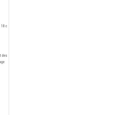
 18 c
t des
rage