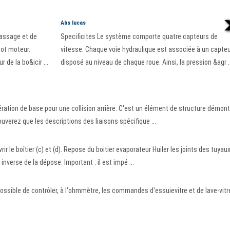
Abs lucas
assage et de
Specificites Le système comporte quatre capteurs de
pot moteur.
vitesse. Chaque voie hydraulique est associée à un capte
 de la bo&icir ...
disposé au niveau de chaque roue. Ainsi, la pression &agr ..
ation de base pour une collision arrière. C'est un élément de structure démont
uverez que les descriptions des liaisons spécifique ...
rir le boîtier (c) et (d). Repose du boitier evaporateur Huiler les joints des tuyau
nverse de la dépose. Important : il est impé ...
possible de contrôler, à l'ohmmètre, les commandes d'essuievitre et de lave-vitr