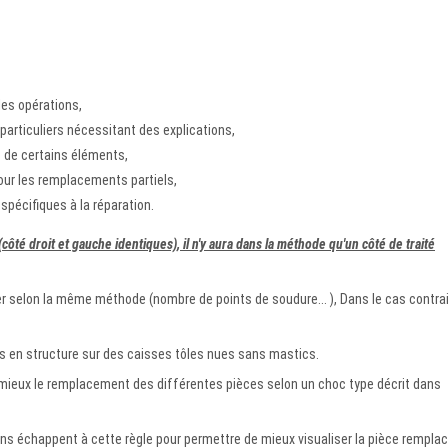
 les opérations,
particuliers nécessitant des explications,
 de certains éléments,
pour les remplacements partiels,
spécifiques à la réparation.
ôté droit et gauche identiques), il n'y aura dans la méthode qu'un côté de traité
ser selon la même méthode (nombre de points de soudure... ), Dans le cas contra
 en structure sur des caisses tôles nues sans mastics.
 mieux le remplacement des différentes pièces selon un choc type décrit dans
ins échappent à cette règle pour permettre de mieux visualiser la pièce remplac