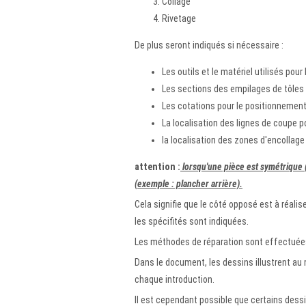
Collage
Rivetage
De plus seront indiqués si nécessaire :
Les outils et le matériel utilisés pour
Les sections des empilages de tôles 
Les cotations pour le positionnement
La localisation des lignes de coupe 
la localisation des zones d'encollage 
attention :
lorsqu'une pièce est symétrique (c
(exemple : plancher arrière).
Cela signifie que le côté opposé est à réali
les spécifités sont indiquées.
Les méthodes de réparation sont effectuées
Dans le document, les dessins illustrent au
chaque introduction.
Il est cependant possible que certains dess