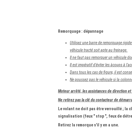
Remorquage : dépannage
Utilisez une barre de remorquage rigide..
véhicule tracté soit apte au freinage.
Il ne faut pas remorquer un véhicule don
Il est impératif d'éviter les àcoups à l
Dans tous les cas de figure, il est cons
Ne poussez pas le véhicule si la colonn
Moteur arrêté, les assistances de direction et
Ne retirez pas la clé du contacteur de démarr
Le volant ne doit pas être verrouillé ; la 
signalisation (feux " stop ", feux de détres
Retirez la remorque s'il y en a une.