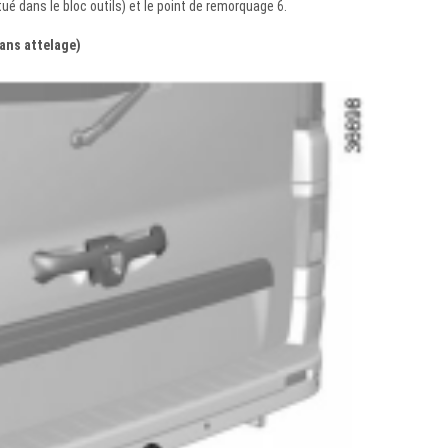
ué dans le bloc outils) et le point de remorquage 6.
sans attelage)