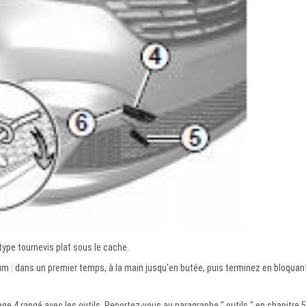
type tournevis plat sous le cache.
 : dans un premier temps, à la main jusqu'en butée, puis terminez en bloquan
e 4 rangé avec les outils. Reportez-vous au paragraphe " outils " en chapitre 5