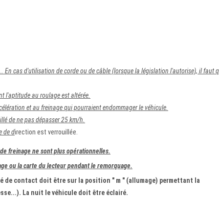
 En cas d'utilisation de corde ou de câble (lorsque la législation l'autorise), il faut q
t l'aptitude au roulage est altérée.
'accélération et au freinage qui pourraient endommager le véhicule.
eillé de ne pas dépasser 25 km/h.
e de d
irection est verrouillée.
 de freinage ne sont plus opérationnelles.
age ou la carte du lecteur pendant le remorquage.
clé de contact doit être sur la position " m " (allumage) permettant la
se...). La nuit le véhicule doit être éclairé.