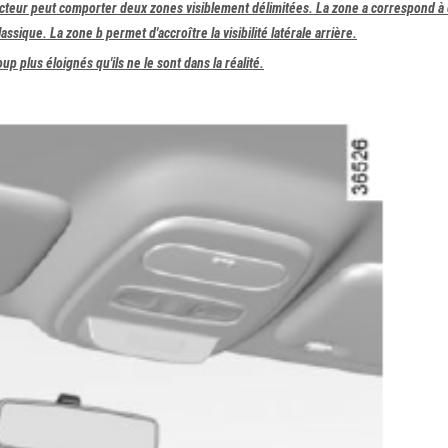
ucteur peut comporter deux zones visiblement délimitées. La zone a correspond à
sique. La zone b permet d'accroître la visibilité latérale arrière.
p plus éloignés qu'ils ne le sont dans la réalité.