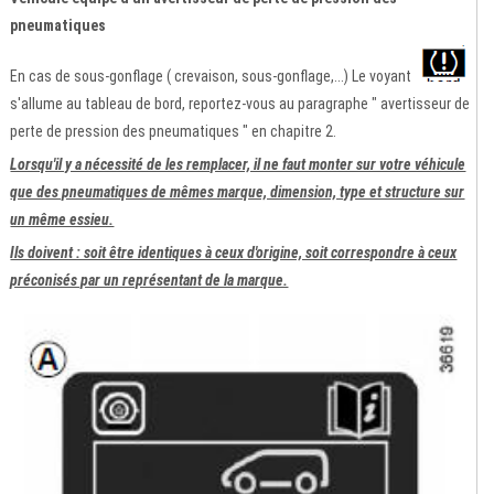
pneumatiques
En cas de sous-gonflage ( crevaison, sous-gonflage,...) Le voyant
s'allume au tableau de bord, reportez-vous au paragraphe " avertisseur de
perte de pression des pneumatiques " en chapitre 2.
Lorsqu'il y a nécessité de les remplacer, il ne faut monter sur votre véhicule
que des pneumatiques de mêmes marque, dimension, type et structure sur
un même essieu.
Ils doivent : soit être identiques à ceux d'origine, soit correspondre à ceux
préconisés par un représentant de la marque.