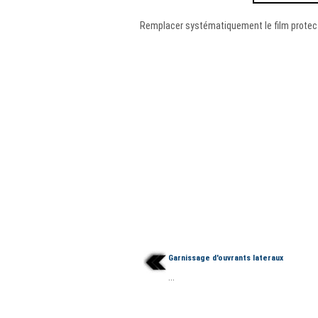
Remplacer systématiquement le film protect
Garnissage d'ouvrants lateraux
...