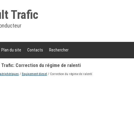
t Trafic
onducteur
Plan du site
Contacts
Rechercher
Trafic: Correction du régime de ralenti
 périphériques
/
Equipement diesel
/ Correction du régime de ralenti