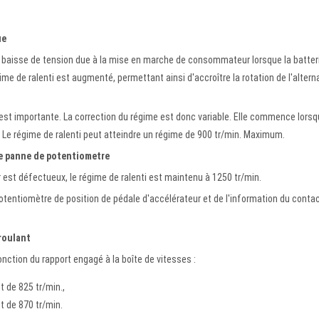
ue
a baisse de tension due à la mise en marche de consommateur lorsque la batter
ime de ralenti est augmenté, permettant ainsi d'accroître la rotation de l'altern
n est importante. La correction du régime est donc variable. Elle commence lorsq
n. Le régime de ralenti peut atteindre un régime de 900 tr/min. Maximum.
ne panne de potentiometre
 est défectueux, le régime de ralenti est maintenu à 1250 tr/min.
tentiomètre de position de pédale d'accélérateur et de l'information du conta
 roulant
onction du rapport engagé à la boîte de vitesses :
t de 825 tr/min.,
t de 870 tr/min.