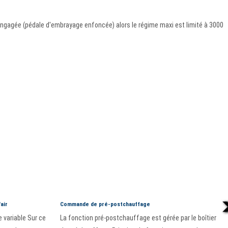
e engagée (pédale d'embrayage enfoncée) alors le régime maxi est limité à 3000
air
Commande de pré-postchauffage
 variable Sur ce
La fonction pré-postchauffage est gérée par le boîtier