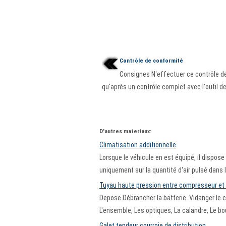
Contrôle de conformité
Consignes N'effectuer ce contrôle d
qu'après un contrôle complet avec l'outil de 
D'autres materiaux:
Climatisation additionnelle
Lorsque le véhicule en est équipé, il disp
uniquement sur la quantité d'air pulsé dans l
Tuyau haute pression entre compresseur et
Depose Débrancher la batterie. Vidanger le cir
L'ensemble, Les optiques, La calandre, Le bo
Galet tendeur courroie de distribution