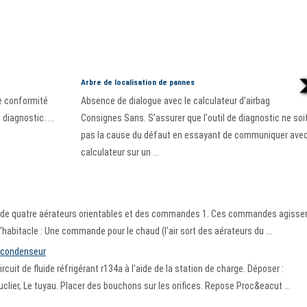
Arbre de localisation de pannes
e conformité
Absence de dialogue avec le calculateur d'airbag
diagnostic. ...
Consignes Sans. S'assurer que l'outil de diagnostic ne soi
pas la cause du défaut en essayant de communiquer ave
calculateur sur un ...
ose de quatre aérateurs orientables et des commandes 1. Ces commandes agisse
'habitacle : Une commande pour le chaud (l'air sort des aérateurs du ...
 condenseur
cuit de fluide réfrigérant r134a à l'aide de la station de charge. Déposer :
uclier, Le tuyau. Placer des bouchons sur les orifices. Repose Proc&eacut ...