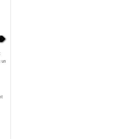
t
c un
nt