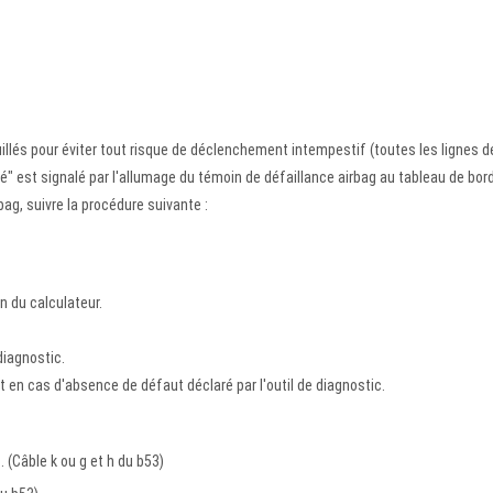
illés pour éviter tout risque de déclenchement intempestif (toutes les lignes d
lé" est signalé par l'allumage du témoin de défaillance airbag au tableau de bord
ag, suivre la procédure suivante :
on du calculateur.
diagnostic.
nt en cas d'absence de défaut déclaré par l'outil de diagnostic.
 (Câble k ou g et h du b53)