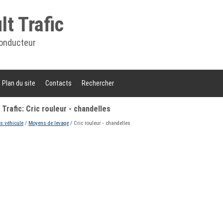
t Trafic
onducteur
Plan du site
Contacts
Rechercher
rafic: Cric rouleur - chandelles
s véhicule
/
Moyens de levage
/ Cric rouleur - chandelles