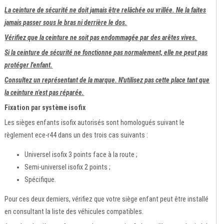
La ceinture de sécurité ne doit jamais être relâchée ou vrillée. Ne la faites
jamais passer sous le bras ni derrière le dos.
Vérifiez que la ceinture ne soit pas endommagée par des arêtes vives.
Si la ceinture de sécurité ne fonctionne pas normalement, elle ne peut pas
protéger l'enfant.
Consultez un représentant de la marque. N'utilisez pas cette place tant que
la ceinture n'est pas réparée.
Fixation par système isofix
Les sièges enfants isofix autorisés sont homologués suivant le
règlement ece-r44 dans un des trois cas suivants :
Universel isofix 3 points face à la route ;
Semi-universel isofix 2 points ;
Spécifique.
Pour ces deux derniers, vérifiez que votre siège enfant peut être installé
en consultant la liste des véhicules compatibles.