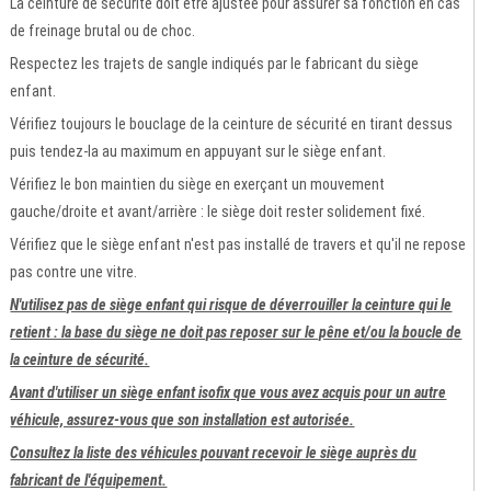
La ceinture de sécurité doit être ajustée pour assurer sa fonction en cas
de freinage brutal ou de choc.
Respectez les trajets de sangle indiqués par le fabricant du siège
enfant.
Vérifiez toujours le bouclage de la ceinture de sécurité en tirant dessus
puis tendez-la au maximum en appuyant sur le siège enfant.
Vérifiez le bon maintien du siège en exerçant un mouvement
gauche/droite et avant/arrière : le siège doit rester solidement fixé.
Vérifiez que le siège enfant n'est pas installé de travers et qu'il ne repose
pas contre une vitre.
N'utilisez pas de siège enfant qui risque de déverrouiller la ceinture qui le
retient : la base du siège ne doit pas reposer sur le pêne et/ou la boucle de
la ceinture de sécurité.
Avant d'utiliser un siège enfant isofix que vous avez acquis pour un autre
véhicule, assurez-vous que son installation est autorisée.
Consultez la liste des véhicules pouvant recevoir le siège auprès du
fabricant de l'équipement.