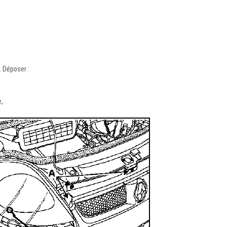
 Déposer :
e,