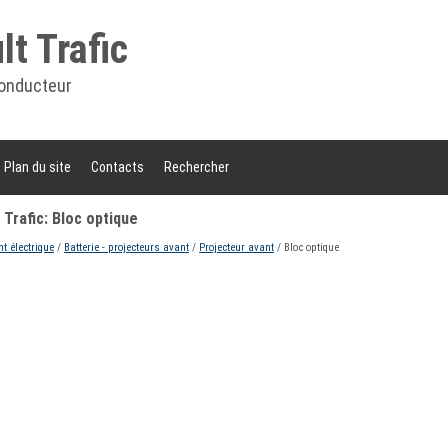
t Trafic
onducteur
Plan du site
Contacts
Rechercher
Trafic: Bloc optique
t électrique
/
Batterie - projecteurs avant
/
Projecteur avant
/ Bloc optique