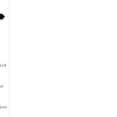
s
a clé
aut
(ceci